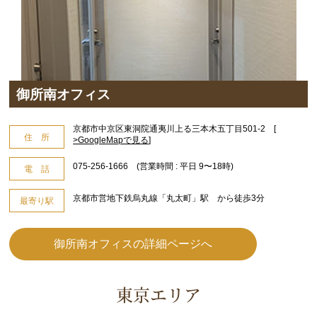
御所南オフィス
京都市中京区東洞院通夷川上る三本木五丁目501-2 [
住 所
>GoogleMapで見る
]
075-256-1666 (営業時間 : 平日 9〜18時)
電 話
京都市営地下鉄烏丸線「丸太町」駅 から徒歩3分
最寄り駅
御所南オフィスの詳細ページへ
東京エリア