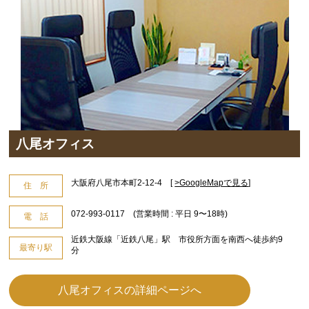
八尾オフィス
大阪府八尾市本町2-12-4 [
>GoogleMapで見る
]
住 所
072-993-0117 (営業時間 : 平日 9〜18時)
電 話
近鉄大阪線「近鉄八尾」駅 市役所方面を南西へ徒歩約9
最寄り駅
分
八尾オフィスの詳細ページへ