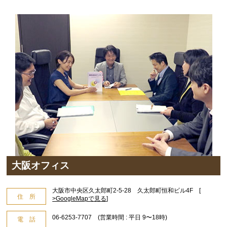
大阪オフィス
大阪市中央区久太郎町2-5-28 久太郎町恒和ビル4F [
住 所
>GoogleMapで見る
]
06-6253-7707 (営業時間 : 平日 9〜18時)
電 話